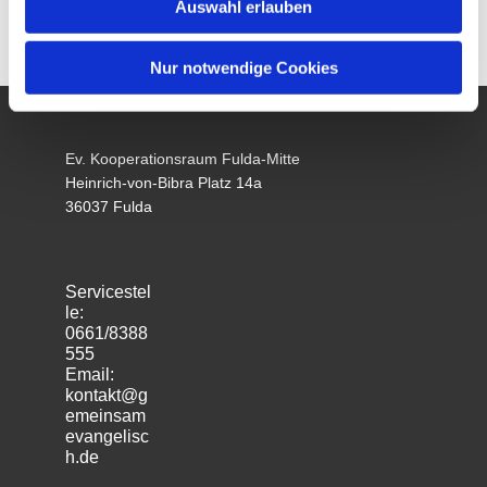
Auswahl erlauben
Nur notwendige Cookies
Ev. Kooperationsraum Fulda-Mitte
Heinrich-von-Bibra Platz 14a
36037 Fulda
Servicestel
le:
0661/8388
555
Email:
kontakt@g
emeinsam
evangelisc
h.de
m