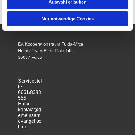
Auswahl erlauben
Nur notwendige Cookies
Ev. Kooperationsraum Fulda-Mitte
Heinrich-von-Bibra Platz 14a
36037 Fulda
Servicestel
le:
0661/8388
555
Email:
kontakt@g
emeinsam
evangelisc
h.de
m