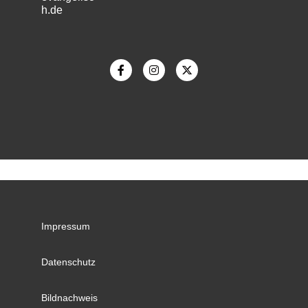
h.de
m
Impressum
Datenschutz
Bildnachweis