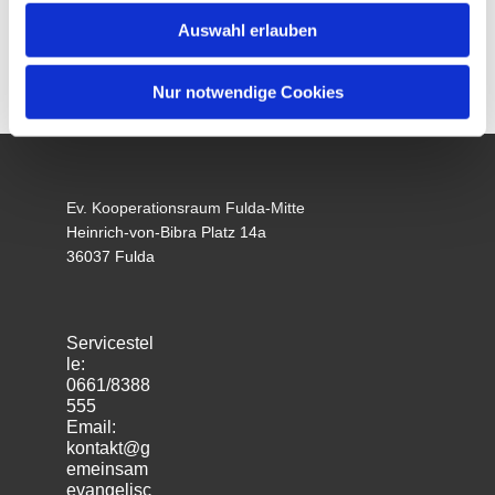
Auswahl erlauben
Nur notwendige Cookies
Ev. Kooperationsraum Fulda-Mitte
Heinrich-von-Bibra Platz 14a
36037 Fulda
Servicestel
le:
0661/8388
555
Email:
kontakt@g
emeinsam
evangelisc