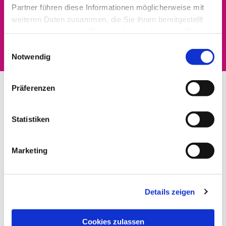
Partner führen diese Informationen möglicherweise mit
Dies könnte Sie auch
weiteren Daten zusammen, die Sie ihnen bereitgestellt
haben oder die sie im Rahmen Ihrer Nutzung der Dienste
interessieren
gesammelt haben.
Einwilligungsauswahl
Notwendig
Präferenzen
Statistiken
Marketing
Details zeigen
Cookies zulassen