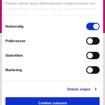
Partner führen diese Informationen möglicherweise mit
Dies könnte Sie auch
weiteren Daten zusammen, die Sie ihnen bereitgestellt
haben oder die sie im Rahmen Ihrer Nutzung der Dienste
interessieren
gesammelt haben.
Einwilligungsauswahl
Notwendig
Präferenzen
Statistiken
Marketing
Details zeigen
Cookies zulassen