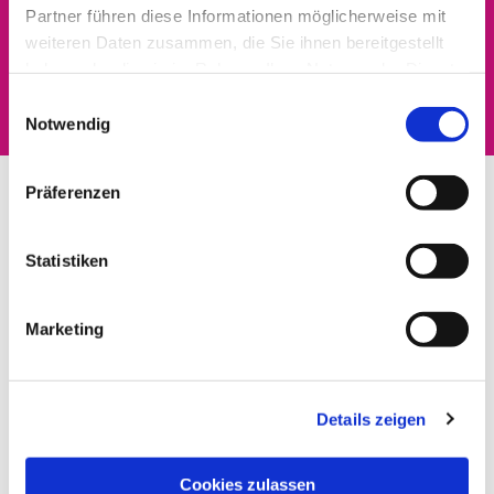
Partner führen diese Informationen möglicherweise mit
Dies könnte Sie auch
weiteren Daten zusammen, die Sie ihnen bereitgestellt
haben oder die sie im Rahmen Ihrer Nutzung der Dienste
interessieren
gesammelt haben.
Einwilligungsauswahl
Notwendig
Präferenzen
Statistiken
Marketing
Details zeigen
Cookies zulassen