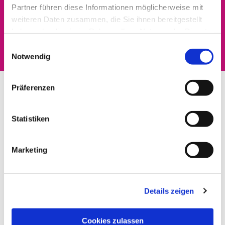
Partner führen diese Informationen möglicherweise mit
Dies könnte Sie auch
weiteren Daten zusammen, die Sie ihnen bereitgestellt
haben oder die sie im Rahmen Ihrer Nutzung der Dienste
interessieren
gesammelt haben.
Einwilligungsauswahl
Notwendig
Präferenzen
Statistiken
Marketing
Details zeigen
Cookies zulassen