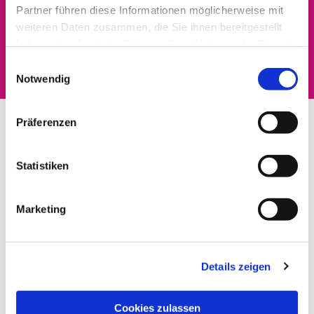
Partner führen diese Informationen möglicherweise mit
Dies könnte Sie auch
weiteren Daten zusammen, die Sie ihnen bereitgestellt
haben oder die sie im Rahmen Ihrer Nutzung der Dienste
interessieren
gesammelt haben.
Einwilligungsauswahl
Notwendig
Präferenzen
Statistiken
Marketing
Details zeigen
Cookies zulassen