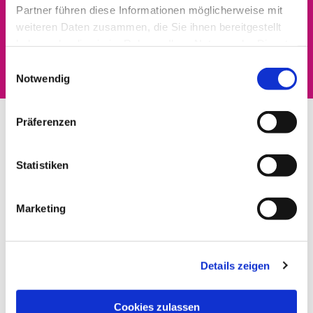
Partner führen diese Informationen möglicherweise mit
Dies könnte Sie auch
weiteren Daten zusammen, die Sie ihnen bereitgestellt
haben oder die sie im Rahmen Ihrer Nutzung der Dienste
interessieren
gesammelt haben.
Einwilligungsauswahl
Notwendig
Präferenzen
Statistiken
Marketing
Details zeigen
Cookies zulassen