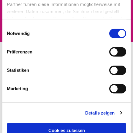
Partner führen diese Informationen möglicherweise mit
Dies könnte Sie auch
weiteren Daten zusammen, die Sie ihnen bereitgestellt
haben oder die sie im Rahmen Ihrer Nutzung der Dienste
interessieren
gesammelt haben.
Einwilligungsauswahl
Notwendig
Präferenzen
Statistiken
Marketing
Details zeigen
Cookies zulassen