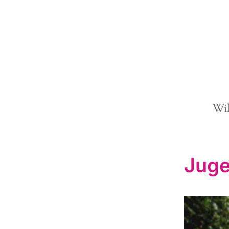
Wi
Jug