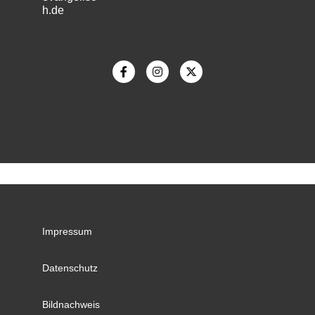
h.de
m
Impressum
Datenschutz
Bildnachweis