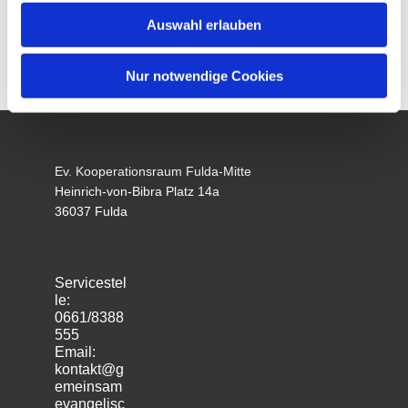
Auswahl erlauben
Nur notwendige Cookies
Ev. Kooperationsraum Fulda-Mitte
Heinrich-von-Bibra Platz 14a
36037 Fulda
Servicestel
le:
0661/8388
555
Email:
kontakt@g
emeinsam
evangelisc