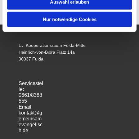
Auswahl erlauben
Nur notwendige Cookies
Ev. Kooperationsraum Fulda-Mitte
Heinrich-von-Bibra Platz 14a
36037 Fulda
Servicestel
le:
0661/8388
555
Email:
kontakt@g
emeinsam
evangelisc
h.de
m