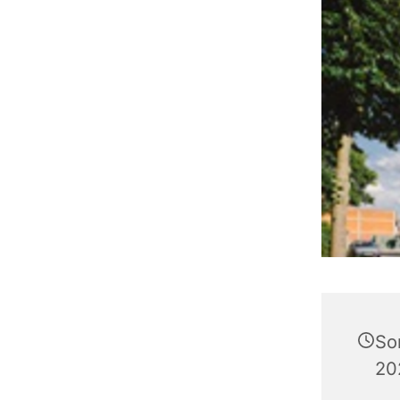
So
20