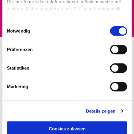
Partner führen diese Informationen möglicherweise mit
Dies könnte Sie auch
weiteren Daten zusammen, die Sie ihnen bereitgestellt
interessieren
haben oder die sie im Rahmen Ihrer Nutzung der Dienste
gesammelt haben.
Einwilligungsauswahl
Notwendig
Präferenzen
Statistiken
Marketing
Details zeigen
Cookies zulassen