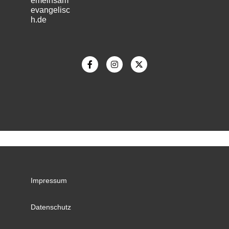
emeinsam
evangelisc
h.de
m
Impressum
Datenschutz