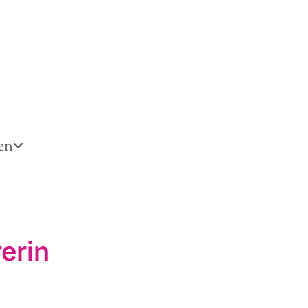
en
erin