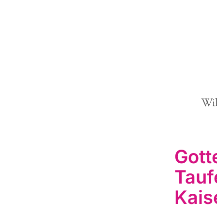
Wi
Gott
Tauf
Kais