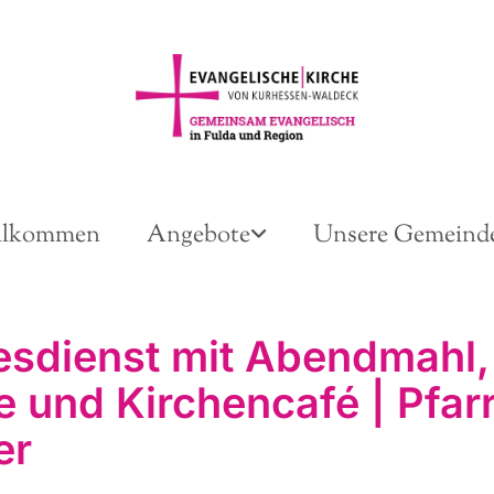
llkommen
Angebote
Unsere Gemeind
esdienst mit Abendmahl,
e und Kirchencafé | Pfarr
er