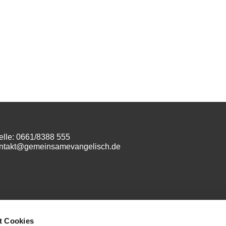
elle: 0661/8388 555
ontakt@gemeinsamevangelisch.de
m
t Cookies