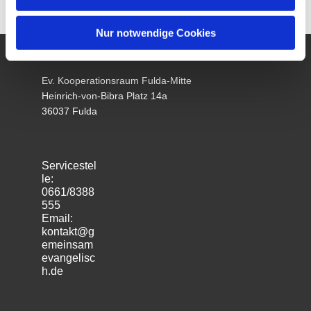
Nur notwendige Cookies
Ev. Kooperationsraum Fulda-Mitte
Heinrich-von-Bibra Platz 14a
36037 Fulda
Servicestel
le:
0661/8388
555
Email:
kontakt@g
emeinsam
evangelisc
h.de
m