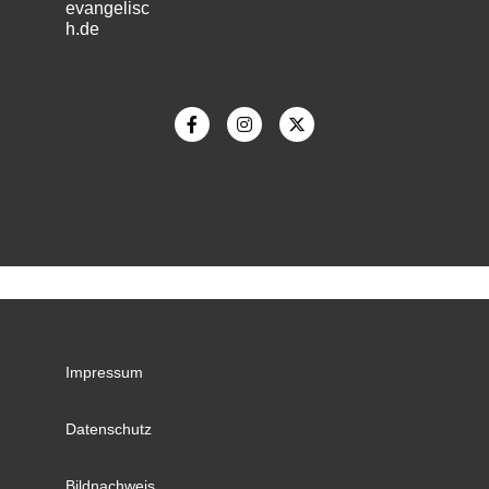
evangelisc
h.de
m
Impressum
Datenschutz
Bildnachweis