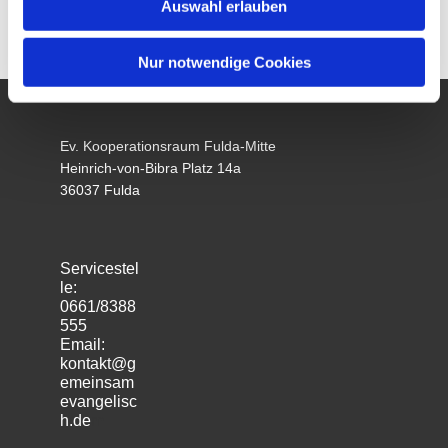
Auswahl erlauben
Nur notwendige Cookies
Ev. Kooperationsraum Fulda-Mitte
Heinrich-von-Bibra Platz 14a
36037 Fulda
Servicestel
le:
0661/8388
555
Email:
kontakt@g
emeinsam
evangelisc
h.de
m