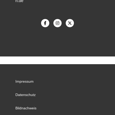
h.de
m
Impressum
Datenschutz
Bildnachweis