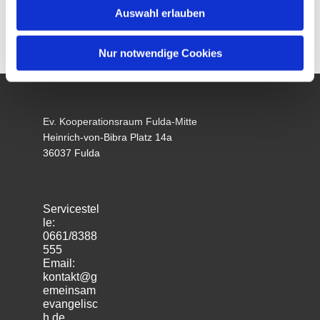
Auswahl erlauben
Nur notwendige Cookies
Ev. Kooperationsraum Fulda-Mitte
Heinrich-von-Bibra Platz 14a
36037 Fulda
Servicestel
le:
0661/8388
555
Email:
kontakt@g
emeinsam
evangelisc
h.de
m