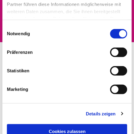
Partner führen diese Informationen möglicherweise mit
Dies könnte Sie auch
weiteren Daten zusammen, die Sie ihnen bereitgestellt
haben oder die sie im Rahmen Ihrer Nutzung der Dienste
interessieren
gesammelt haben.
Einwilligungsauswahl
Notwendig
Präferenzen
Statistiken
Marketing
Details zeigen
Cookies zulassen