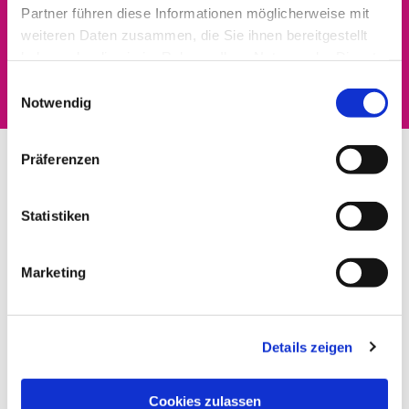
Partner führen diese Informationen möglicherweise mit
Dies könnte Sie auch
weiteren Daten zusammen, die Sie ihnen bereitgestellt
haben oder die sie im Rahmen Ihrer Nutzung der Dienste
interessieren
gesammelt haben.
Einwilligungsauswahl
Notwendig
Präferenzen
Statistiken
Marketing
Details zeigen
Cookies zulassen