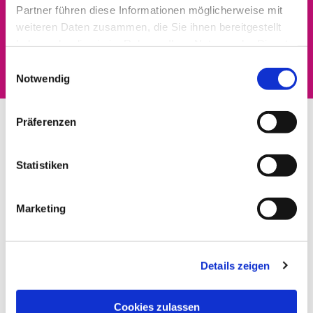
Partner führen diese Informationen möglicherweise mit
Dies könnte Sie auch
weiteren Daten zusammen, die Sie ihnen bereitgestellt
haben oder die sie im Rahmen Ihrer Nutzung der Dienste
interessieren
gesammelt haben.
Einwilligungsauswahl
Notwendig
Präferenzen
Statistiken
Marketing
Details zeigen
Cookies zulassen