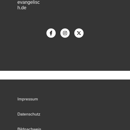
evangelisc
h.de
m
Impressum
Datenschutz
Bildnachweis