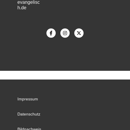
evangelisc
h.de
m
Impressum
Datenschutz
Bildnachweis