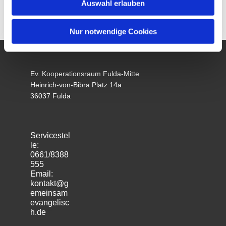
Auswahl erlauben
Nur notwendige Cookies
Ev. Kooperationsraum Fulda-Mitte
Heinrich-von-Bibra Platz 14a
36037 Fulda
Servicestel
le:
0661/8388
555
Email:
kontakt@g
emeinsam
evangelisc
h.de
m