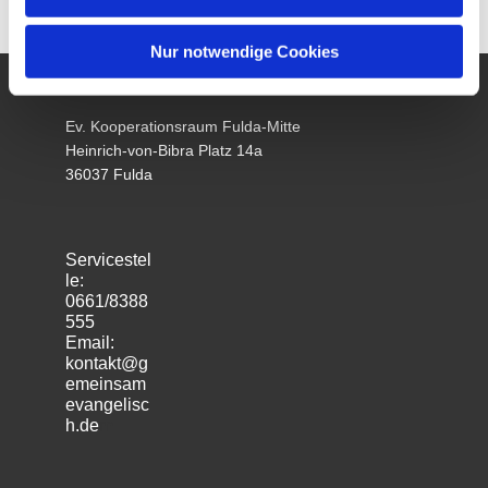
Nur notwendige Cookies
Ev. Kooperationsraum Fulda-Mitte
Heinrich-von-Bibra Platz 14a
36037 Fulda
Servicestel
le:
0661/8388
555
Email:
kontakt@g
emeinsam
evangelisc
h.de
m