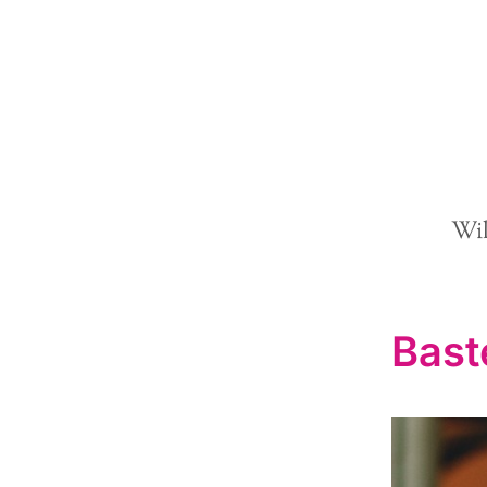
Wi
Bast