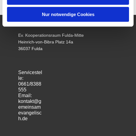
Nur notwendige Cookies
Ev. Kooperationsraum Fulda-Mitte
Heinrich-von-Bibra Platz 14a
36037 Fulda
Servicestel
le:
0661/8388
555
Email:
kontakt@g
emeinsam
evangelisc
h.de
m