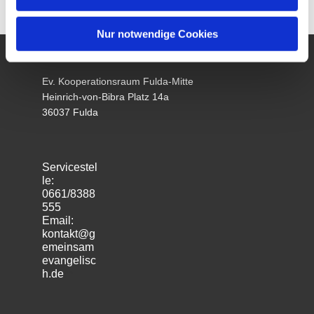
Nur notwendige Cookies
Ev. Kooperationsraum Fulda-Mitte
Heinrich-von-Bibra Platz 14a
36037 Fulda
Servicestel
le:
0661/8388
555
Email:
kontakt@g
emeinsam
evangelisc
h.de
m