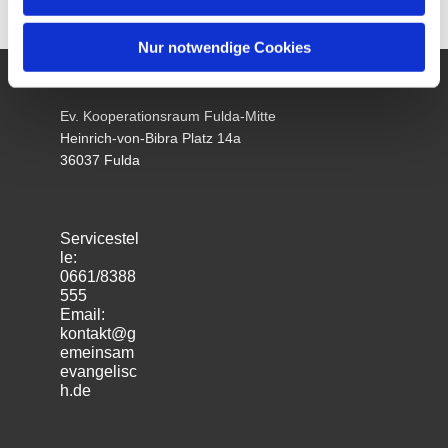
Nur notwendige Cookies
Ev. Kooperationsraum Fulda-Mitte
Heinrich-von-Bibra Platz 14a
36037 Fulda
Servicestel
le:
0661/8388
555
Email:
kontakt@g
emeinsam
evangelisc
h.de
m