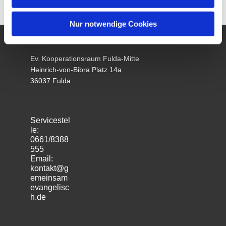
Nur notwendige Cookies
Ev. Kooperationsraum Fulda-Mitte
Heinrich-von-Bibra Platz 14a
36037 Fulda
Servicestel
le:
0661/8388
555
Email:
kontakt@g
emeinsam
evangelisc
h.de
m