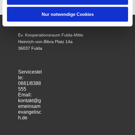
Nur notwendige Cookies
Ev. Kooperationsraum Fulda-Mitte
Heinrich-von-Bibra Platz 14a
36037 Fulda
Servicestel
le:
0661/8388
555
Email:
kontakt@g
emeinsam
evangelisc
h.de
m