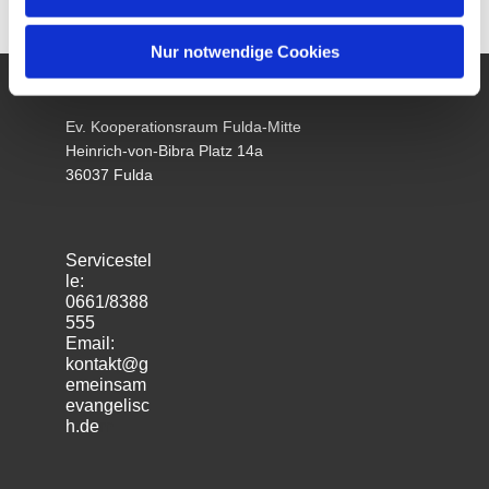
Nur notwendige Cookies
Ev. Kooperationsraum Fulda-Mitte
Heinrich-von-Bibra Platz 14a
36037 Fulda
Servicestel
le:
0661/8388
555
Email:
kontakt@g
emeinsam
evangelisc
h.de
m