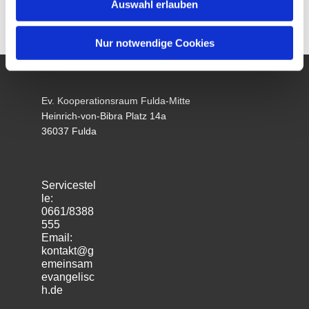
Auswahl erlauben
Nur notwendige Cookies
Ev. Kooperationsraum Fulda-Mitte
Heinrich-von-Bibra Platz 14a
36037 Fulda
Servicestel
le:
0661/8388
555
Email:
kontakt@g
emeinsam
evangelisc
h.de
m