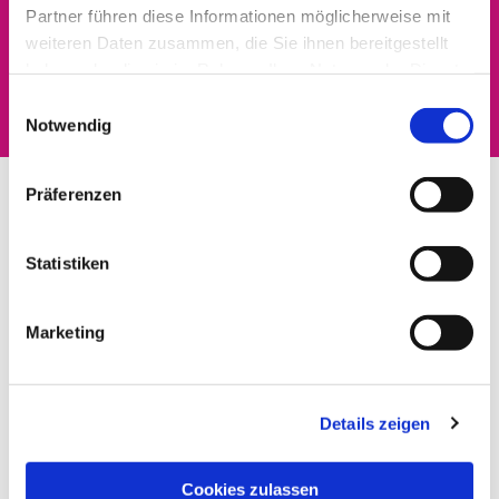
Partner führen diese Informationen möglicherweise mit
Dies könnte Sie auch
weiteren Daten zusammen, die Sie ihnen bereitgestellt
haben oder die sie im Rahmen Ihrer Nutzung der Dienste
interessieren
gesammelt haben.
Einwilligungsauswahl
Notwendig
Präferenzen
Statistiken
Marketing
Details zeigen
Cookies zulassen